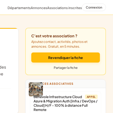
Connexion
Départements
Annonces
Associations inscrites
C'est votre association ?
Ajoutez contact, activités, photos et
annonces. Gratuit, en 5 minutes.
Revendiquer la fiche
Partager la fiche
ée
ANNONCES ASSOCIATIVES
Bénévole Infrastructure Cloud
APPEL
Azure & Migration Auth [Infra / DevOps /
Cloud] H/F - 100% à distance Full
Remote