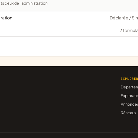
ts ceux de l'administration.
aration
Déclarée
Si
/
2 formula
EXPLORE
Départe
Explorate
Annonce
Réseaux