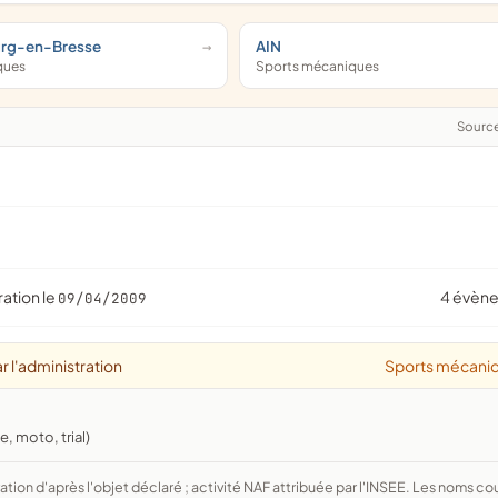
urg-en-Bresse
AIN
ques
Sports mécaniques
Sourc
ration le
4 évèn
09/04/2009
r l'administration
Sports mécani
, moto, trial)