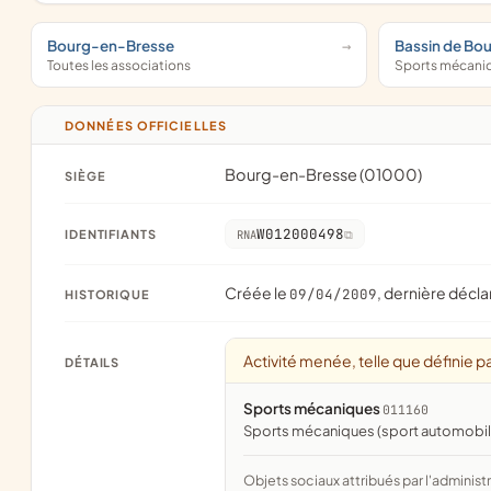
Bourg-en-Bresse
Bassin de Bo
Toutes les associations
Sports mécani
DONNÉES OFFICIELLES
Bourg-en-Bresse (01000)
SIÈGE
W012000498
IDENTIFIANTS
RNA
Créée le
, dernière décla
09/04/2009
HISTORIQUE
Activité menée, telle que définie pa
DÉTAILS
Sports mécaniques
011160
Sports mécaniques (sport automobile
Objets sociaux attribués par l'administration d'après l'objet déclaré ; activité NAF attribuée par l'INSEE. Les noms courts