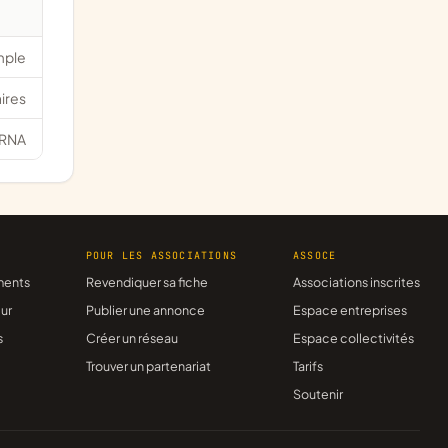
mple
ires
RNA
R
POUR LES ASSOCIATIONS
ASSOCE
ments
Revendiquer sa fiche
Associations inscrites
ur
Publier une annonce
Espace entreprises
s
Créer un réseau
Espace collectivités
Trouver un partenariat
Tarifs
Soutenir