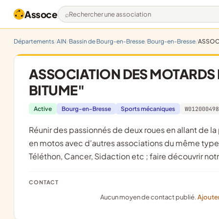
Assoce
Rechercher une association
Départements
AIN
Bassin de Bourg-en-Bresse
Bourg-en-Bresse
ASSOCI
ASSOCIATION DES MOTARDS 
BITUME"
Active
Bourg-en-Bresse
Sports mécaniques
W012000498
réunir des passionnés de deux roues en allant de la petite cylindrée à la grosse cylindrée, d'organiser des ballades
en motos avec d'autres associations du même type e
Téléthon, Cancer, Sidaction etc ; faire découvrir not
CONTACT
Aucun moyen de contact publié.
Ajoute