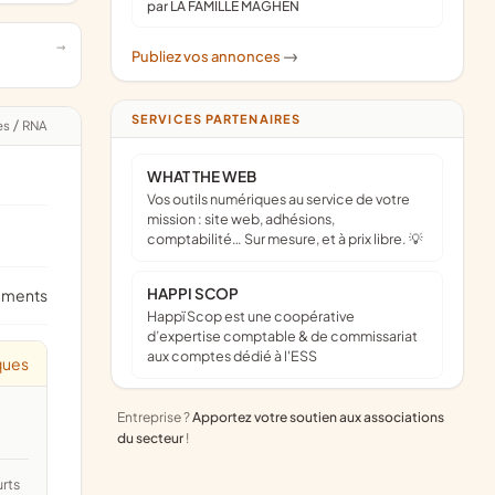
par LA FAMILLE MAGHEN
Publiez vos annonces
->
SERVICES PARTENAIRES
es
/
RNA
WHAT THE WEB
Vos outils numériques au service de votre
mission : site web, adhésions,
comptabilité… Sur mesure, et à prix libre. 💡
HAPPI SCOP
ements
Happï Scop est une coopérative
d’expertise comptable & de commissariat
aux comptes dédié à l'ESS
ques
Entreprise ?
Apportez votre soutien aux associations
du secteur
!