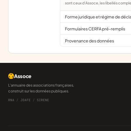
sont ceux d'Assoce, les libellés comple
Forme juridique et régime de décl
Formulaires CERFA pré-remplis
Provenance des données
Assoce
L'annuaire des associations françaises,
construit sur les données publiques.
RNA
/
JOAFE
/
SIRENE