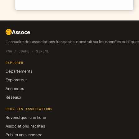
Assoce
L'annuaire des associations françaises, construit sur les données publique
RNA
/
JOAFE
/
SIRENE
EXPLORER
Départements
Explorateur
Annonces
Réseaux
POUR LES ASSOCIATIONS
Revendiquer une fiche
Associations inscrites
Publier une annonce