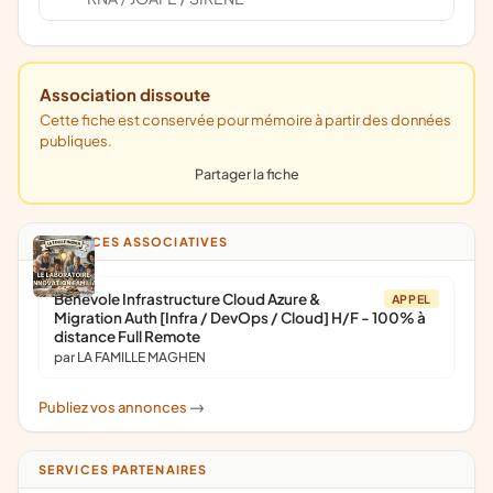
Association dissoute
Cette fiche est conservée pour mémoire à partir des données
publiques.
Partager la fiche
ANNONCES ASSOCIATIVES
Bénévole Infrastructure Cloud Azure &
APPEL
Migration Auth [Infra / DevOps / Cloud] H/F - 100% à
distance Full Remote
par LA FAMILLE MAGHEN
Publiez vos annonces
->
SERVICES PARTENAIRES