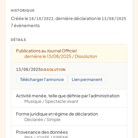
HISTORIQUE
Créée le
, dernière déclaration le
18/10/2022
13/08/2025
7 évènements
DÉTAILS
Publications au Journal Officiel
dernière le 13/08/2025
Dissolution
/
13/08/2025
DISSOLUTION
Télécharger l'annonce
Lien permanent
Activité menée, telle que définie par l'administration
Musique
Spectacle vivant
/
Forme juridique et régime de déclaration
Déclarée
Simple
/
Provenance des données
RNA
JOAFE
SIRENE
/
/