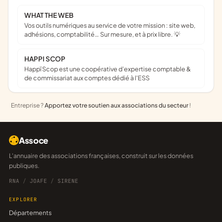
WHAT THE WEB
Vos outils numériques au service de votre mission : site web,
adhésions, comptabilité… Sur mesure, et à prix libre. 💡
HAPPI SCOP
Happï Scop est une coopérative d’expertise comptable &
de commissariat aux comptes dédié à l'ESS
Entreprise ?
Apportez votre soutien aux associations du secteur
!
Assoce
L'annuaire des associations françaises, construit sur les données
publiques.
RNA
/
JOAFE
/
SIRENE
EXPLORER
Départements