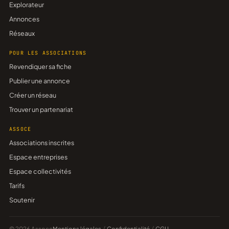
Explorateur
Annonces
Réseaux
POUR LES ASSOCIATIONS
Revendiquer sa fiche
Publier une annonce
Créer un réseau
Trouver un partenariat
ASSOCE
Associations inscrites
Espace entreprises
Espace collectivités
Tarifs
Soutenir
© 2026 Assoce
Mentions légales
/
Confidentialité
/
CGU