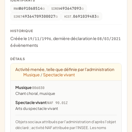
IDENTIFIANTS
W691068514
493647093
RNA
SIREN
49364709300027
0691039483
SIRET
HIST.
HISTORIQUE
Créée le
, dernière déclaration le
19/11/1996
08/03/2021
6 évènements
DÉTAILS
Activité menée, telle que définie par l'administration
Musique
Spectacle vivant
/
Musique
006030
chant choral, musique
Spectacle vivant
NAF 90.01Z
Arts du spectacle vivant
Objets sociaux attribués par l'administration d'après l'objet
déclaré ; activité NAF attribuée par l'INSEE. Les noms