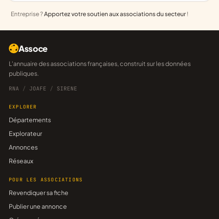
Entreprise ?
Apportez votre soutien aux associations du secteur
!
Assoce
L'annuaire des associations françaises, construit sur les données
publiques.
RNA
/
JOAFE
/
SIRENE
EXPLORER
Départements
Explorateur
Annonces
Réseaux
POUR LES ASSOCIATIONS
Revendiquer sa fiche
Publier une annonce