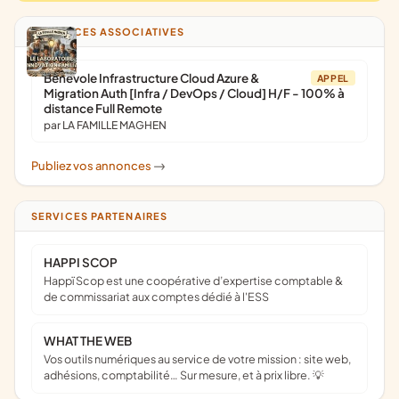
ANNONCES ASSOCIATIVES
Bénévole Infrastructure Cloud Azure &
APPEL
Migration Auth [Infra / DevOps / Cloud] H/F - 100% à
distance Full Remote
par LA FAMILLE MAGHEN
Publiez vos annonces
->
SERVICES PARTENAIRES
HAPPI SCOP
Happï Scop est une coopérative d’expertise comptable &
de commissariat aux comptes dédié à l'ESS
WHAT THE WEB
Vos outils numériques au service de votre mission : site web,
adhésions, comptabilité… Sur mesure, et à prix libre. 💡