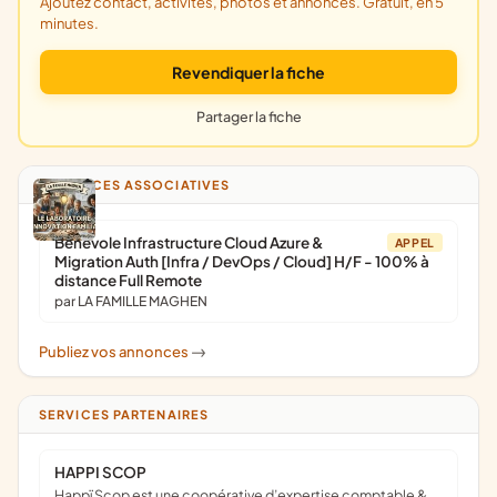
Ajoutez contact, activités, photos et annonces. Gratuit, en 5
minutes.
Revendiquer la fiche
Partager la fiche
ANNONCES ASSOCIATIVES
Bénévole Infrastructure Cloud Azure &
APPEL
Migration Auth [Infra / DevOps / Cloud] H/F - 100% à
distance Full Remote
par LA FAMILLE MAGHEN
Publiez vos annonces
->
SERVICES PARTENAIRES
HAPPI SCOP
Happï Scop est une coopérative d’expertise comptable &