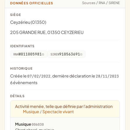
Sources
/
RNA
/
SIRENE
DONNÉES OFFICIELLES
SIÈGE
Ceyzérieu (01350)
205 GRANDE RUE, 01350 CEYZERIEU
IDENTIFIANTS
W011005981
910563691
RNA
SIREN
HISTORIQUE
Créée le
, dernière déclaration le
07/02/2022
28/11/2023
6 évènements
DÉTAILS
Activité menée, telle que définie par l'administration
Musique
Spectacle vivant
/
Musique
006030