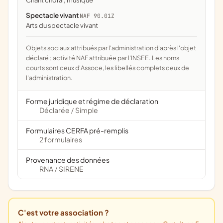
chant choral, musique
Spectacle vivant
NAF 90.01Z
Arts du spectacle vivant
Objets sociaux attribués par l'administration d'après l'objet
déclaré ; activité NAF attribuée par l'INSEE. Les noms
courts sont ceux d'Assoce, les libellés complets ceux de
l'administration.
Forme juridique et régime de déclaration
Déclarée
Simple
/
Formulaires CERFA pré-remplis
2 formulaires
Provenance des données
RNA
SIRENE
/
C'est votre association ?