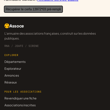
Récupérer le cerfa 13972*03 pré-rempli
Assoce
L'annuaire des associations françaises, construit sur les données
publiques.
RNA
/
JOAFE
/
SIRENE
EXPLORER
Départements
Explorateur
Annonces
Réseaux
POUR LES ASSOCIATIONS
Revendiquer une fiche
Associations inscrites