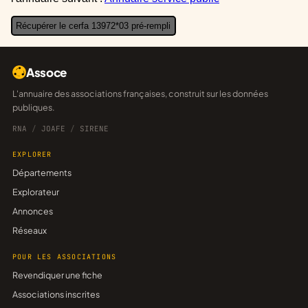
Récupérer le cerfa 13972*03 pré-rempli
Assoce
L'annuaire des associations françaises, construit sur les données
publiques.
RNA
/
JOAFE
/
SIRENE
EXPLORER
Départements
Explorateur
Annonces
Réseaux
POUR LES ASSOCIATIONS
Revendiquer une fiche
Associations inscrites