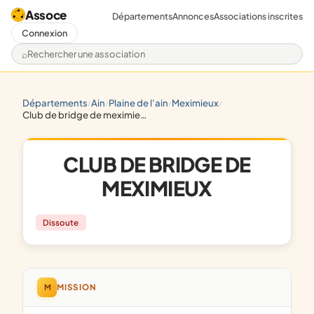
Assoce
Départements
Annonces
Associations inscrites
Connexion
Rechercher une association
départements
ain
plaine de l'ain
meximieux
/
/
/
/
club de bridge de meximieux
CLUB DE BRIDGE DE
MEXIMIEUX
Dissoute
M
MISSION