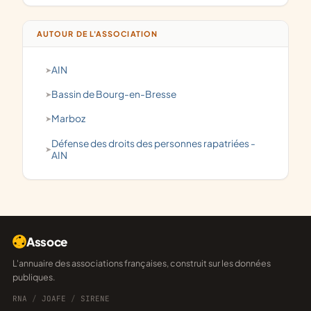
AUTOUR DE L'ASSOCIATION
AIN
Bassin de Bourg-en-Bresse
Marboz
défense des droits des personnes rapatriées -
AIN
Assoce
L'annuaire des associations françaises, construit sur les données
publiques.
RNA
/
JOAFE
/
SIRENE