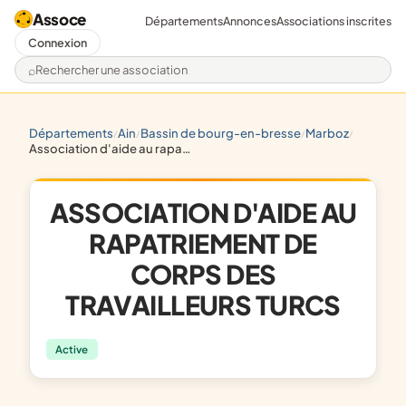
Assoce
Départements
Annonces
Associations inscrites
Connexion
Rechercher une association
départements
ain
bassin de bourg-en-bresse
marboz
/
/
/
/
association d'aide au rapatriement de corps des travailleurs turcs
ASSOCIATION D'AIDE AU
RAPATRIEMENT DE
CORPS DES
TRAVAILLEURS TURCS
Active