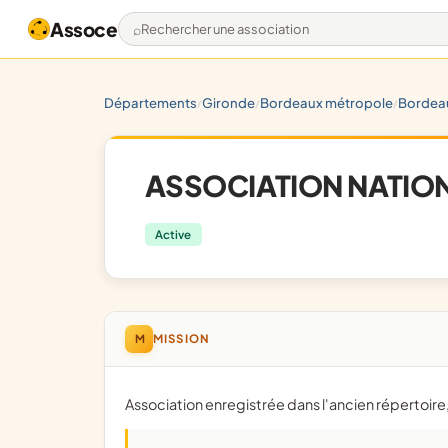
Assoce
Rechercher une association
départements
gironde
bordeaux métropole
bordea
/
/
/
ASSOCIATION NATION
Active
M
MISSION
Association enregistrée dans l'ancien répertoir