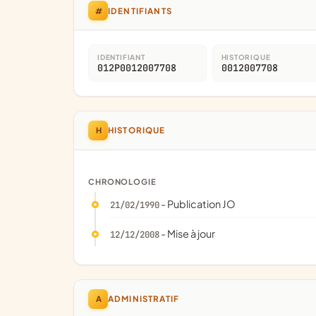
#
IDENTIFIANTS
IDENTIFIANT
HISTORIQUE
012P0012007708
0012007708
H
HISTORIQUE
CHRONOLOGIE
- Publication JO
21/02/1990
- Mise à jour
12/12/2008
A
ADMINISTRATIF