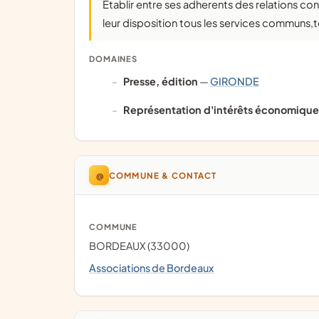
Etablir entre ses adherents des relations constantes,d'ordre moralet materiel,creer et mettre a
leur disposition tous les services communs,t
DOMAINES
presse, édition
—
GIRONDE
représentation d'intérêts économique
@
COMMUNE & CONTACT
COMMUNE
BORDEAUX (33000)
Associations de Bordeaux