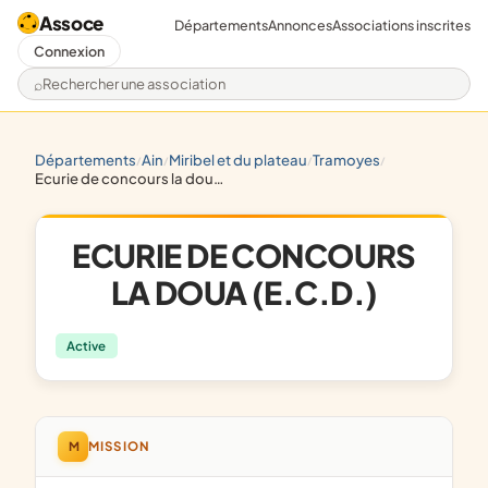
Assoce
Départements
Annonces
Associations inscrites
Connexion
Rechercher une association
départements
ain
miribel et du plateau
tramoyes
/
/
/
/
ecurie de concours la doua (e.c.d.)
ECURIE DE CONCOURS
LA DOUA (E.C.D.)
Active
M
MISSION