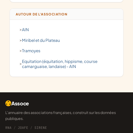
AUTOUR DE L'ASSOCIATION
AIN
Miribel et du Plateau
Tramoyes
Equitation (équitation, hippisme, course
camarguaise, landaise) - AIN
Assoce
L'annuaire des associations françaises, construit sur les données
publiques.
RNA
/
JOAFE
/
SIRENE