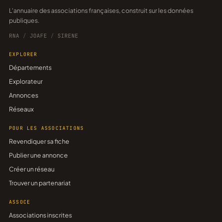
L'annuaire des associations françaises, construit sur les données
publiques.
RNA
/
JOAFE
/
SIRENE
EXPLORER
Départements
Explorateur
Annonces
Réseaux
POUR LES ASSOCIATIONS
Revendiquer sa fiche
Publier une annonce
Créer un réseau
Trouver un partenariat
ASSOCE
Associations inscrites