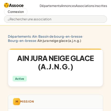
Assoce
Départements
Annonces
Associations inscrites
Connexion
Rechercher une association
départements
ain
bassin de bourg-en-bresse
/
/
/
bourg-en-bresse
ain jura neige glace (a.j.n.g.)
/
AIN JURA NEIGE GLACE
(A.J.N.G.)
Active
M
MISSION