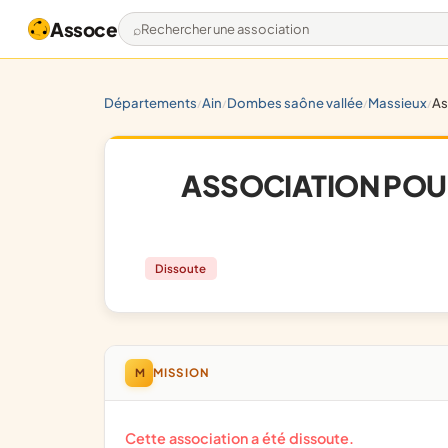
Assoce
Rechercher une association
départements
ain
dombes saône vallée
massieux
ass
/
/
/
/
ASSOCIATION POUR
Dissoute
M
MISSION
Cette association a été dissoute.