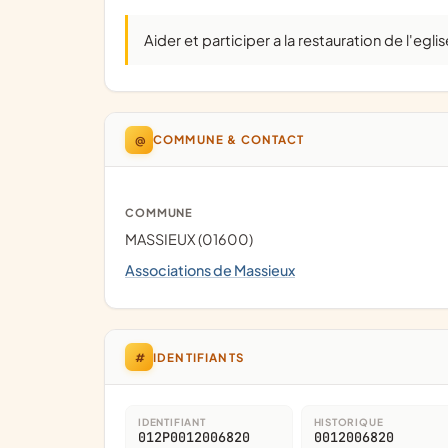
Aider et participer a la restauration de l'eg
@
COMMUNE & CONTACT
COMMUNE
MASSIEUX (01600)
Associations de Massieux
#
IDENTIFIANTS
IDENTIFIANT
HISTORIQUE
012P0012006820
0012006820