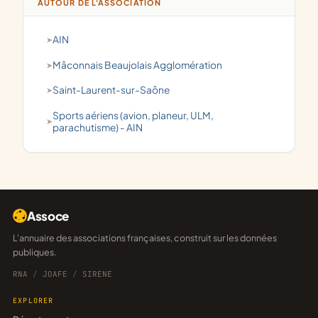
AUTOUR DE L'ASSOCIATION
AIN
Mâconnais Beaujolais Agglomération
Saint-Laurent-sur-Saône
Sports aériens (avion, planeur, ULM,
parachutisme) - AIN
Assoce
L'annuaire des associations françaises, construit sur les données
publiques.
RNA
/
JOAFE
/
SIRENE
EXPLORER