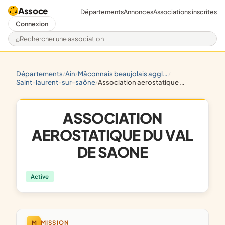
Assoce
Départements
Annonces
Associations inscrites
Connexion
Rechercher une association
départements
ain
mâconnais beaujolais agglomération
/
/
/
saint-laurent-sur-saône
association aerostatique du val de saone
/
ASSOCIATION
AEROSTATIQUE DU VAL
DE SAONE
Active
M
MISSION