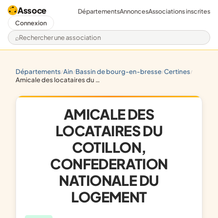
Assoce
Départements
Annonces
Associations inscrites
Connexion
Rechercher une association
départements
ain
bassin de bourg-en-bresse
certines
/
/
/
/
amicale des locataires du cotillon, confederation nationale du logement
AMICALE DES
LOCATAIRES DU
COTILLON,
CONFEDERATION
NATIONALE DU
LOGEMENT