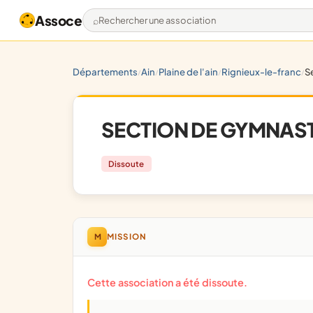
Assoce
Rechercher une association
départements
ain
plaine de l'ain
rignieux-le-franc
s
/
/
/
/
SECTION DE GYMNAST
Dissoute
M
MISSION
Cette association a été dissoute.