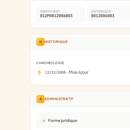
IDENTIFIANT
HISTORIQUE
012P0012006003
0012006003
H
HISTORIQUE
CHRONOLOGIE
- Mise à jour
12/12/2008
A
ADMINISTRATIF
Forme juridique