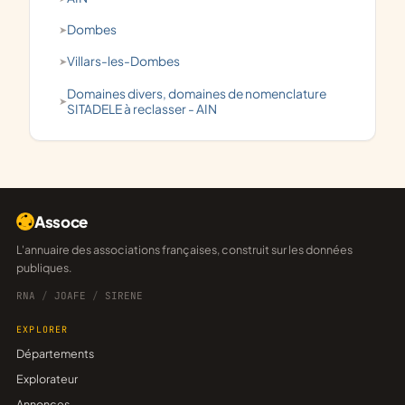
Dombes
Villars-les-Dombes
domaines divers, domaines de nomenclature
SITADELE à reclasser - AIN
Assoce
L'annuaire des associations françaises, construit sur les données
publiques.
RNA
/
JOAFE
/
SIRENE
EXPLORER
Départements
Explorateur
Annonces