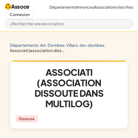
Assoce
Départements
Annonces
Associations inscrites
Connexion
Rechercher une association
départements
ain
dombes
villars-les-dombes
/
/
/
/
associati (association dissoute dans multilog)
ASSOCIATI
(ASSOCIATION
DISSOUTE DANS
MULTILOG)
Dissoute