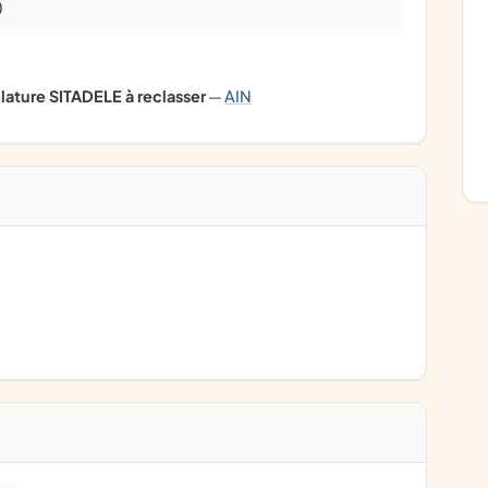
)
ature SITADELE à reclasser
—
AIN