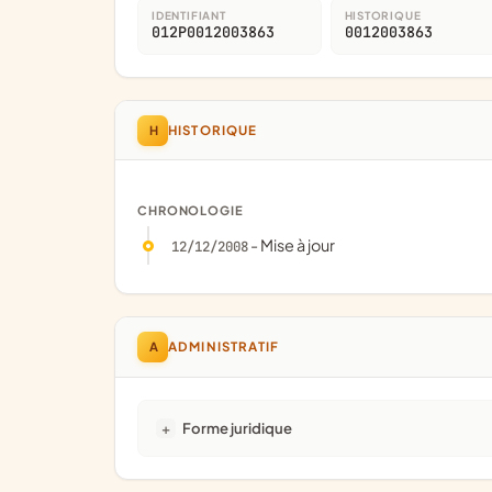
IDENTIFIANT
HISTORIQUE
012P0012003863
0012003863
H
HISTORIQUE
CHRONOLOGIE
- Mise à jour
12/12/2008
A
ADMINISTRATIF
Forme juridique