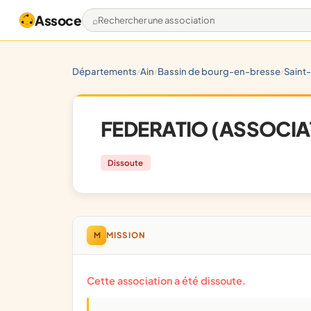
Assoce
Rechercher une association
départements
ain
bassin de bourg-en-bresse
saint
/
/
/
FEDERATIO (ASSOCIA
Dissoute
M
MISSION
Cette association a été dissoute.