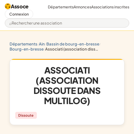
Assoce
Départements
Annonces
Associations inscrites
Connexion
Rechercher une association
départements
ain
bassin de bourg-en-bresse
/
/
/
bourg-en-bresse
associati (association dissoute dans multilog)
/
ASSOCIATI
(ASSOCIATION
DISSOUTE DANS
MULTILOG)
Dissoute