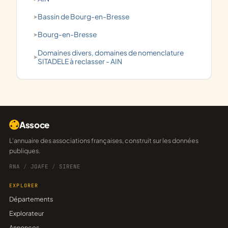
Bassin de Bourg-en-Bresse
Bourg-en-Bresse
domaines divers, domaines de nomenclature
SITADELE à reclasser - AIN
Assoce
L'annuaire des associations françaises, construit sur les données
publiques.
RNA
/
JOAFE
/
SIRENE
EXPLORER
Départements
Explorateur
Annonces