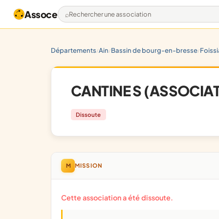
Assoce
Rechercher une association
départements
ain
bassin de bourg-en-bresse
foiss
/
/
/
CANTINE S (ASSOCIA
Dissoute
M
MISSION
Cette association a été dissoute.