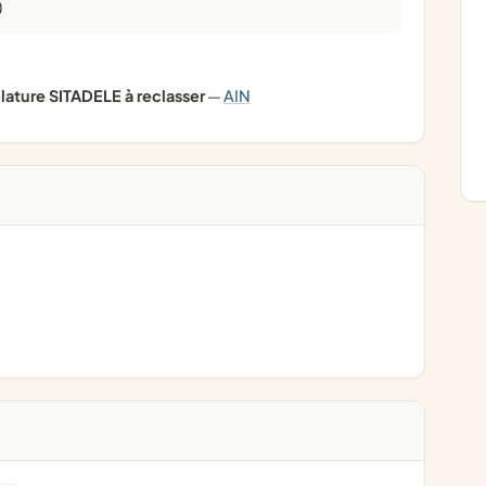
)
ature SITADELE à reclasser
—
AIN