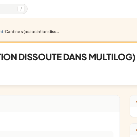
/
iat
cantine s (association dissoute dans multilog)
/
TION DISSOUTE DANS MULTILOG)