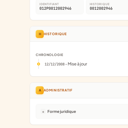
IDENTIFIANT
HISTORIQUE
012P0012002946
0012002946
H
HISTORIQUE
CHRONOLOGIE
- Mise à jour
12/12/2008
A
ADMINISTRATIF
Forme juridique