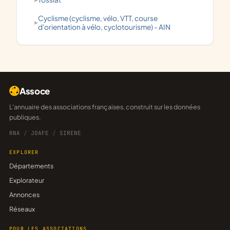
Cyclisme (cyclisme, vélo, VTT, course
d'orientation à vélo, cyclotourisme) - AIN
Assoce
L'annuaire des associations françaises, construit sur les données
publiques.
RNA
/
JOAFE
/
SIRENE
EXPLORER
Départements
Explorateur
Annonces
Réseaux
POUR LES ASSOCIATIONS