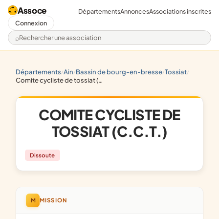
Assoce
Départements
Annonces
Associations inscrites
Connexion
Rechercher une association
départements
ain
bassin de bourg-en-bresse
tossiat
/
/
/
/
comite cycliste de tossiat (c.c.t.)
COMITE CYCLISTE DE
TOSSIAT (C.C.T.)
Dissoute
M
MISSION