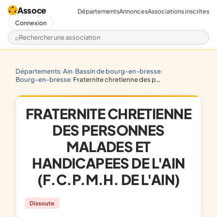
Assoce
Départements
Annonces
Associations inscrites
Connexion
Rechercher une association
départements
ain
bassin de bourg-en-bresse
/
/
/
bourg-en-bresse
fraternite chretienne des personnes malades et handicapees de l'ain (f.c.p.m.h. de l'ain)
/
FRATERNITE CHRETIENNE
DES PERSONNES
MALADES ET
HANDICAPEES DE L'AIN
(F.C.P.M.H. DE L'AIN)
Dissoute