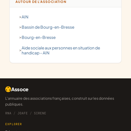
AUTOUR DE L'ASSOCIATION
AIN
Bassin de Bourg-en-Bresse
Bourg-en-Bresse
aide sociale aux personnes en situation de
handicap - AIN
Assoce
L'annuaire des associations françaises, construit sur les données
publiques.
RNA
/
JOAFE
/
SIRENE
EXPLORER