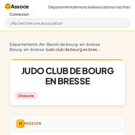
Assoce
Départements
Annonces
Associations inscrites
Connexion
Rechercher une association
départements
ain
bassin de bourg-en-bresse
/
/
/
bourg-en-bresse
judo club de bourg en bresse
/
JUDO CLUB DE BOURG
EN BRESSE
Dissoute
M
MISSION