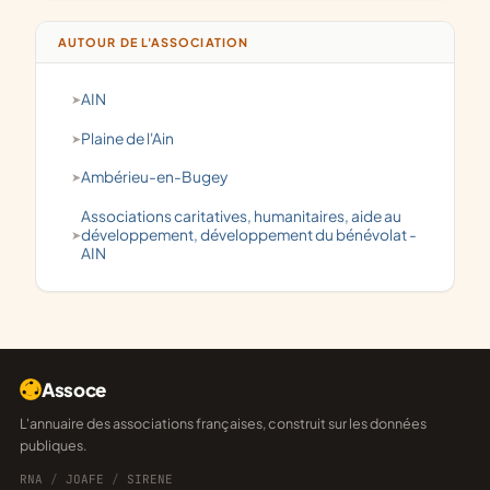
AUTOUR DE L'ASSOCIATION
AIN
Plaine de l'Ain
Ambérieu-en-Bugey
associations caritatives, humanitaires, aide au
développement, développement du bénévolat -
AIN
Assoce
L'annuaire des associations françaises, construit sur les données
publiques.
RNA
/
JOAFE
/
SIRENE