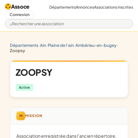
Assoce
Départements
Annonces
Associations inscrites
Connexion
Rechercher une association
départements
ain
plaine de l'ain
ambérieu-en-bugey
/
/
/
/
zoopsy
ZOOPSY
Active
M
MISSION
Association enregistrée dans l'ancien répertoire,