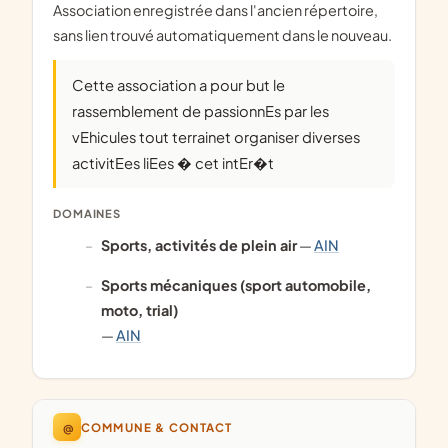
Association enregistrée dans l'ancien répertoire,
sans lien trouvé automatiquement dans le nouveau.
Cette association a pour but le
rassemblement de passionnEs par les
vEhicules tout terrainet organiser diverses
activitEes liEes � cet intEr�t
DOMAINES
Sports, activités de plein air
—
AIN
Sports mécaniques (sport automobile,
moto, trial)
—
AIN
@
COMMUNE & CONTACT