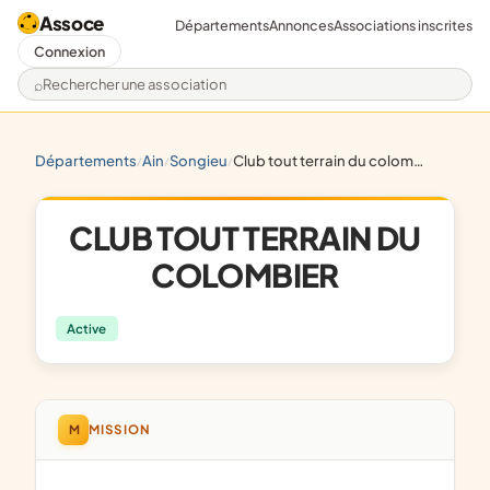
Assoce
Départements
Annonces
Associations inscrites
Connexion
Rechercher une association
départements
ain
songieu
club tout terrain du colombier
/
/
/
CLUB TOUT TERRAIN DU
COLOMBIER
Active
M
MISSION