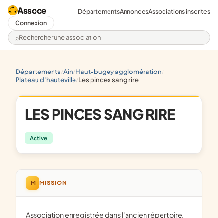
Assoce
Départements
Annonces
Associations inscrites
Connexion
Rechercher une association
départements
ain
haut-bugey agglomération
/
/
/
plateau d'hauteville
les pinces sang rire
/
LES PINCES SANG RIRE
Active
M
MISSION
Association enregistrée dans l'ancien répertoire,