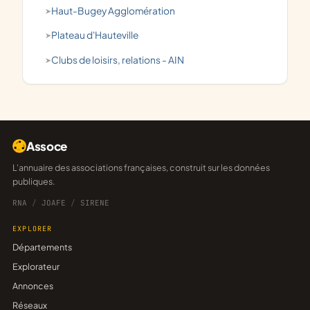
Haut-Bugey Agglomération
Plateau d'Hauteville
clubs de loisirs, relations - AIN
Assoce
L'annuaire des associations françaises, construit sur les données
publiques.
RNA
/
JOAFE
/
SIRENE
EXPLORER
Départements
Explorateur
Annonces
Réseaux