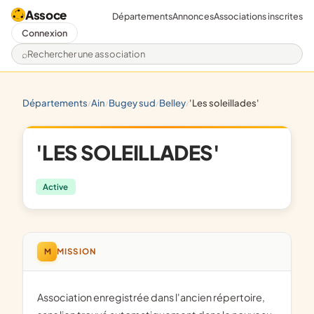
Assoce
Départements
Annonces
Associations inscrites
Connexion
Rechercher une association
départements
ain
bugey sud
belley
'les soleillades'
/
/
/
/
'LES SOLEILLADES'
Active
M
MISSION
Association enregistrée dans l'ancien répertoire,