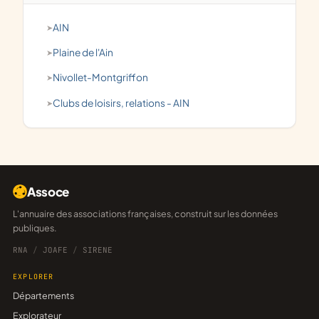
AIN
Plaine de l'Ain
Nivollet-Montgriffon
clubs de loisirs, relations - AIN
Assoce
L'annuaire des associations françaises, construit sur les données
publiques.
RNA
/
JOAFE
/
SIRENE
EXPLORER
Départements
Explorateur