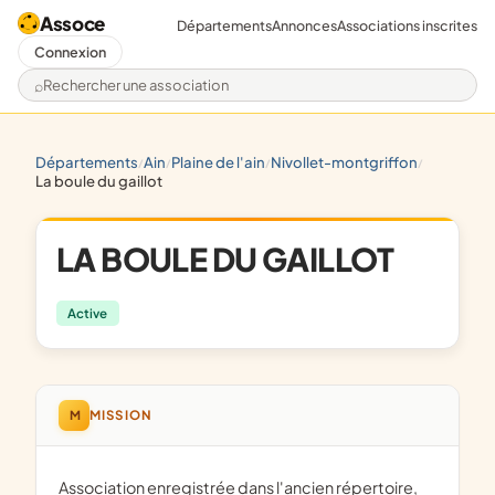
Assoce
Départements
Annonces
Associations inscrites
Connexion
Rechercher une association
départements
ain
plaine de l'ain
nivollet-montgriffon
/
/
/
/
la boule du gaillot
LA BOULE DU GAILLOT
Active
M
MISSION
Association enregistrée dans l'ancien répertoire,