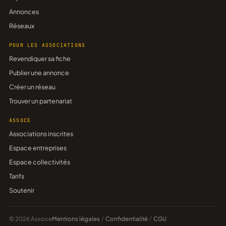
Annonces
Réseaux
POUR LES ASSOCIATIONS
Revendiquer sa fiche
Publier une annonce
Créer un réseau
Trouver un partenariat
ASSOCE
Associations inscrites
Espace entreprises
Espace collectivités
Tarifs
Soutenir
© 2026 Assoce
Mentions légales
/
Confidentialité
/
CGU