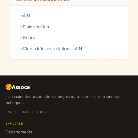
AIN
Plaine de l'Ain
Briord
clubs de loisirs, relations - AIN
Assoce
L'annuaire des associations françaises, construit sur les données
publiques.
RNA
/
JOAFE
/
SIRENE
EXPLORER
Départements