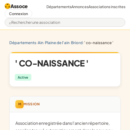
Assoce
Départements
Annonces
Associations inscrites
Connexion
Rechercher une association
départements
ain
plaine de l'ain
briord
' co-naissance '
/
/
/
/
' CO-NAISSANCE '
Active
M
MISSION
Association enregistrée dans l'ancien répertoire,