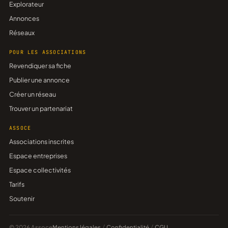
Explorateur
Annonces
Réseaux
POUR LES ASSOCIATIONS
Revendiquer sa fiche
Publier une annonce
Créer un réseau
Trouver un partenariat
ASSOCE
Associations inscrites
Espace entreprises
Espace collectivités
Tarifs
Soutenir
© 2026 Assoce
Mentions légales
/
Confidentialité
/
CGU