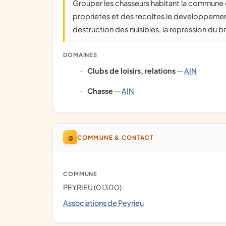
Grouper les chasseurs habitant la commune de peyrieu en vue de favoriser dans le respect des
proprietes et des recoltes le developpement
destruction des nuisibles, la repression du b
DOMAINES
clubs de loisirs, relations
—
AIN
chasse
—
AIN
@
COMMUNE & CONTACT
COMMUNE
PEYRIEU (01300)
Associations de Peyrieu