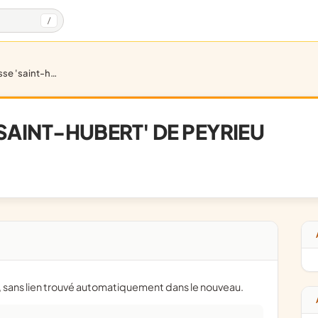
/
t-hubert' de peyrieu
SAINT-HUBERT' DE PEYRIEU
e, sans lien trouvé automatiquement dans le nouveau.