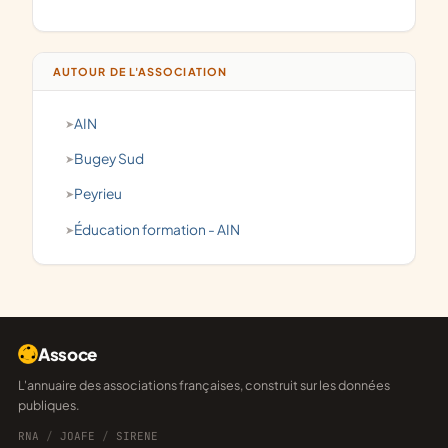
AUTOUR DE L'ASSOCIATION
AIN
Bugey Sud
Peyrieu
éducation formation - AIN
Assoce
L'annuaire des associations françaises, construit sur les données
publiques.
RNA
/
JOAFE
/
SIRENE