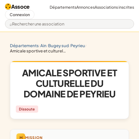
Assoce
Départements
Annonces
Associations inscrites
Connexion
Rechercher une association
départements
ain
bugey sud
peyrieu
/
/
/
/
amicale sportive et culturelle du domaine de peyrieu
AMICALE SPORTIVE ET
CULTURELLE DU
DOMAINE DE PEYRIEU
Dissoute
M
MISSION