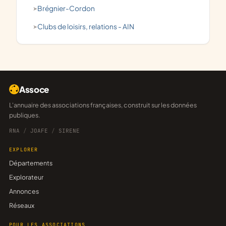
Brégnier-Cordon
clubs de loisirs, relations - AIN
Assoce
L'annuaire des associations françaises, construit sur les données
publiques.
RNA
/
JOAFE
/
SIRENE
EXPLORER
Départements
Explorateur
Annonces
Réseaux
POUR LES ASSOCIATIONS