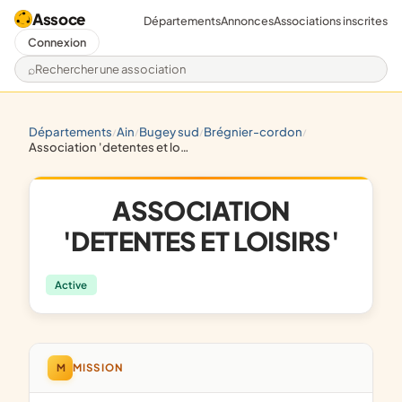
Assoce
Départements
Annonces
Associations inscrites
Connexion
Rechercher une association
départements
ain
bugey sud
brégnier-cordon
/
/
/
/
association 'detentes et loisirs'
ASSOCIATION
'DETENTES ET LOISIRS'
Active
M
MISSION