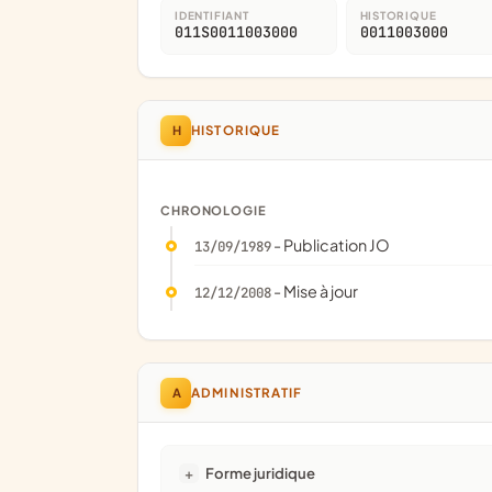
IDENTIFIANT
HISTORIQUE
011S0011003000
0011003000
H
HISTORIQUE
CHRONOLOGIE
- Publication JO
13/09/1989
- Mise à jour
12/12/2008
A
ADMINISTRATIF
Forme juridique