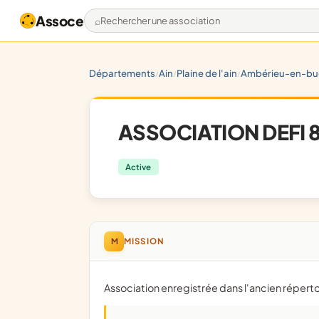
Assoce
Rechercher une association
départements
ain
plaine de l'ain
ambérieu-en-b
/
/
/
ASSOCIATION DEFI 
Active
M
MISSION
Association enregistrée dans l'ancien répert