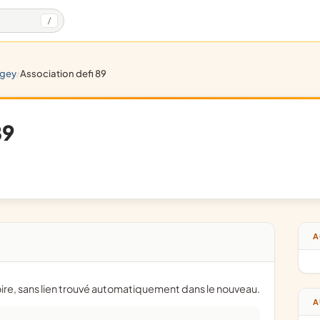
/
ugey
association defi 89
/
89
A
oire, sans lien trouvé automatiquement dans le nouveau.
A