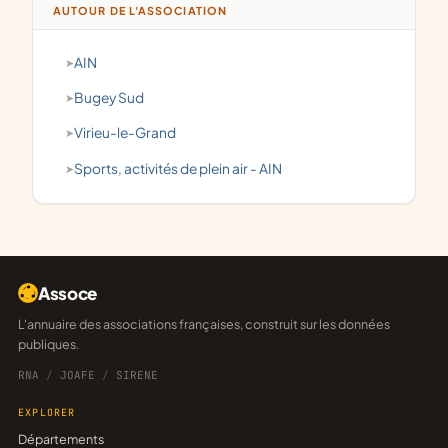
AUTOUR DE L'ASSOCIATION
AIN
Bugey Sud
Virieu-le-Grand
Sports, activités de plein air - AIN
Assoce
L'annuaire des associations françaises, construit sur les données
publiques.
RNA
/
JOAFE
/
SIRENE
EXPLORER
Départements