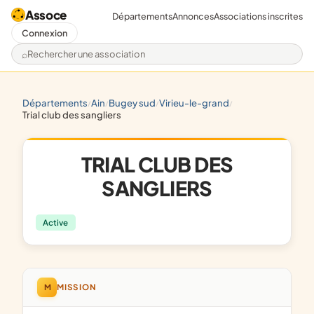
Assoce
Départements
Annonces
Associations inscrites
Connexion
Rechercher une association
départements
ain
bugey sud
virieu-le-grand
/
/
/
/
trial club des sangliers
TRIAL CLUB DES
SANGLIERS
Active
M
MISSION