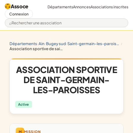
Assoce
Départements
Annonces
Associations inscrites
Connexion
Rechercher une association
départements
ain
bugey sud
saint-germain-les-paroisses
/
/
/
/
association sportive de saint-germain-les-paroisses
ASSOCIATION SPORTIVE
DE SAINT-GERMAIN-
LES-PAROISSES
Active
M
MISSION