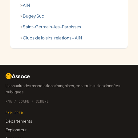
AIN
Bugey Sud
Saint-Germain-les-Paroisses
clubs de loisirs, relations - AIN
Assoce
L'annuaire des associations françaises, construit sur les données
publiques.
RNA
/
JOAFE
/
SIRENE
EXPLORER
Départements
Explorateur