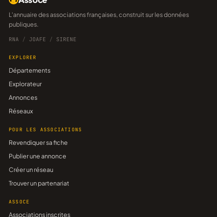
L'annuaire des associations françaises, construit sur les données
publiques.
RNA
/
JOAFE
/
SIRENE
EXPLORER
Départements
Explorateur
Annonces
Réseaux
POUR LES ASSOCIATIONS
Revendiquer sa fiche
Publier une annonce
Créer un réseau
Trouver un partenariat
ASSOCE
Associations inscrites