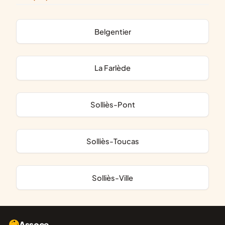
Belgentier
La Farlède
Solliès-Pont
Solliès-Toucas
Solliès-Ville
Assoce