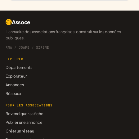
Assoce
L'annuaire des associations françaises, construit sur les données
publiques.
RNA
/
JOAFE
/
SIRENE
EXPLORER
Départements
Explorateur
Annonces
Réseaux
POUR LES ASSOCIATIONS
Revendiquer sa fiche
Publier une annonce
Créer un réseau