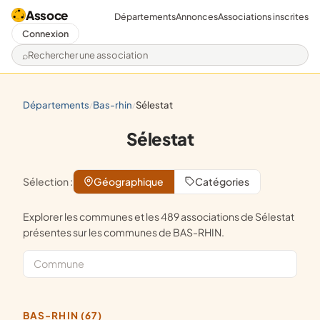
Assoce
Départements
Annonces
Associations inscrites
Connexion
Rechercher une association
départements
bas-rhin
sélestat
/
/
Sélestat
Sélection :
Géographique
Catégories
Explorer les communes et les 489 associations de Sélestat
présentes sur les communes de BAS-RHIN.
BAS-RHIN (67)