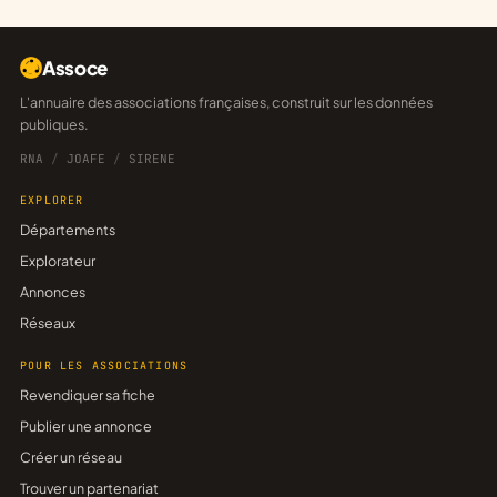
Assoce
L'annuaire des associations françaises, construit sur les données
publiques.
RNA
/
JOAFE
/
SIRENE
EXPLORER
Départements
Explorateur
Annonces
Réseaux
POUR LES ASSOCIATIONS
Revendiquer sa fiche
Publier une annonce
Créer un réseau
Trouver un partenariat