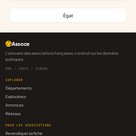
Égat
Assoce
L'annuaire des associations françaises, construit sur les données
publiques.
RNA
/
JOAFE
/
SIRENE
EXPLORER
Départements
Explorateur
Annonces
Réseaux
POUR LES ASSOCIATIONS
Revendiquer sa fiche