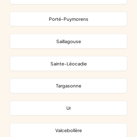
Porté-Puymorens
Saillagouse
Sainte-Léocadie
Targasonne
Ur
Valcebollère