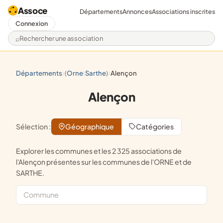
Assoce
Départements
Annonces
Associations inscrites
Connexion
Rechercher une association
départements
(
orne
sarthe
)
alençon
/
|
/
Alençon
Sélection :
Géographique
Catégories
Explorer les communes et les 2 325 associations de
l'Alençon présentes sur les communes de l'ORNE et de
SARTHE.