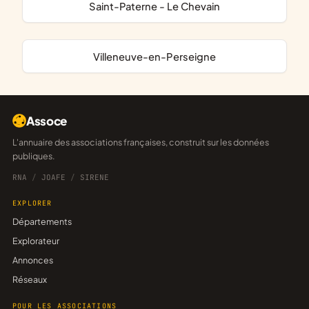
Saint-Paterne - Le Chevain
Villeneuve-en-Perseigne
Assoce
L'annuaire des associations françaises, construit sur les données
publiques.
RNA
/
JOAFE
/
SIRENE
EXPLORER
Départements
Explorateur
Annonces
Réseaux
POUR LES ASSOCIATIONS