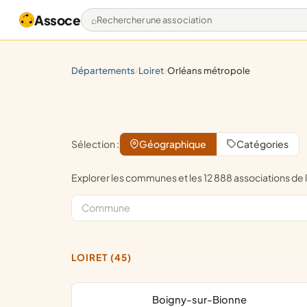
Assoce
Rechercher une association
départements
loiret
orléans métropole
/
/
Sélection :
Géographique
Catégories
Explorer les communes et les 12 888 associations d
LOIRET (45)
Boigny-sur-Bionne