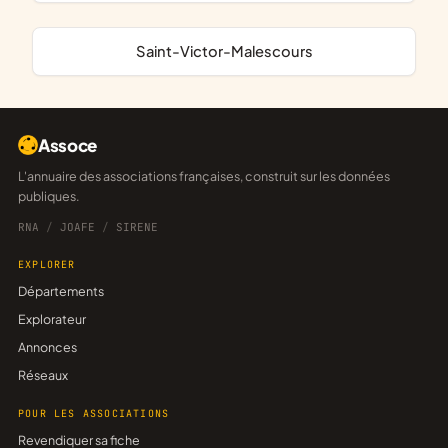
Saint-Victor-Malescours
Assoce
L'annuaire des associations françaises, construit sur les données
publiques.
RNA
/
JOAFE
/
SIRENE
EXPLORER
Départements
Explorateur
Annonces
Réseaux
POUR LES ASSOCIATIONS
Revendiquer sa fiche