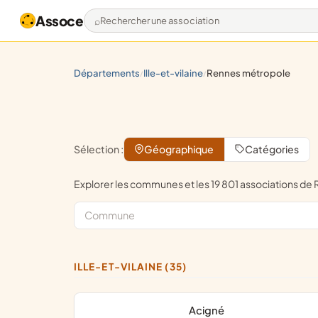
Assoce
Rechercher une association
départements
ille-et-vilaine
rennes métropole
/
/
Sélection :
Géographique
Catégories
Explorer les communes et les 19 801 associations d
ILLE-ET-VILAINE (35)
Acigné