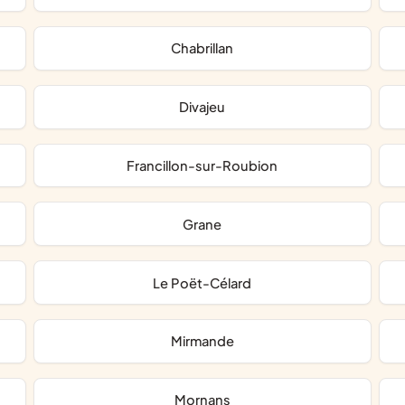
Chabrillan
Divajeu
Francillon-sur-Roubion
Grane
Le Poët-Célard
Mirmande
Mornans