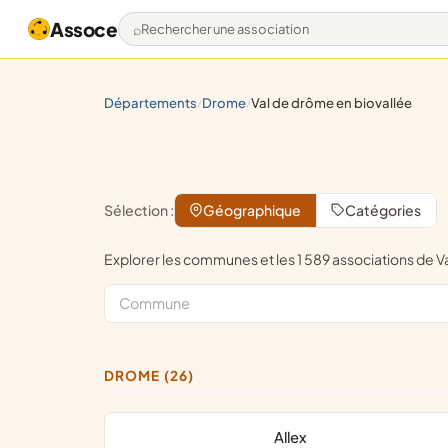
Assoce
Rechercher une association
départements
drome
val de drôme en biovallée
/
/
Sélection :
Géographique
Catégories
Explorer les communes et les 1 589 associations d
DROME (26)
Allex