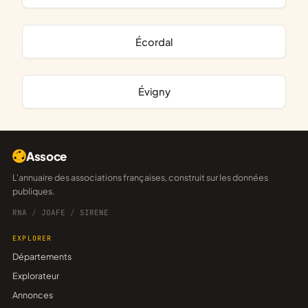
Écordal
Évigny
Assoce
L'annuaire des associations françaises, construit sur les données
publiques.
RNA
/
JOAFE
/
SIRENE
EXPLORER
Départements
Explorateur
Annonces