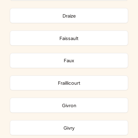
Draize
Faissault
Faux
Fraillicourt
Givron
Givry