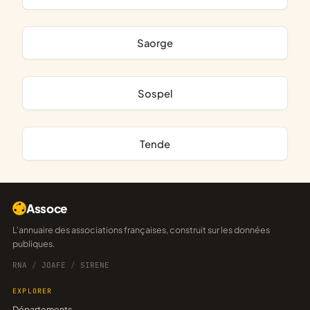
Saorge
Sospel
Tende
Assoce
L'annuaire des associations françaises, construit sur les données
publiques.
RNA
/
JOAFE
/
SIRENE
EXPLORER
Départements