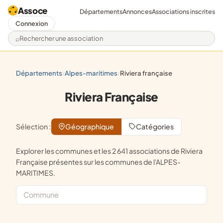
Assoce
Départements
Annonces
Associations inscrites
Connexion
Rechercher une association
départements
alpes-maritimes
riviera française
/
/
Riviera Française
Sélection :
Géographique
Catégories
Explorer les communes et les 2 641 associations de Riviera
Française présentes sur les communes de l'ALPES-
MARITIMES.