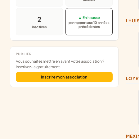
2
▲ En hausse
LHUI
par rapport aux 10 années
précédentes
inactives
PUBLIER
Vous souhaitez mettre en avant votre association ?
Inscrivez-la gratuitement.
Inscrire mon association
LOYE
MEX