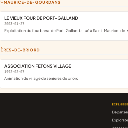
NT-MAURICE-DE-GOURDANS
LE VIEUX FOUR DE PORT-GALLAND
2003-01-27
exploitation du four banal de Port-Galland situé à Saint-Maurice-de
RIÈRES-DE-BRIORD
ASSOCIATION FETONS VILLAGE
1992-02-07
animation du village de serrieres de briord
EXPLORE
Départe
Explorate