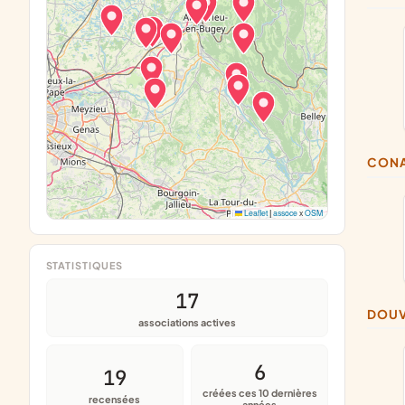
CON
Leaflet
|
assoce
x
OSM
STATISTIQUES
17
DOU
associations actives
6
19
créées ces 10 dernières
recensées
années