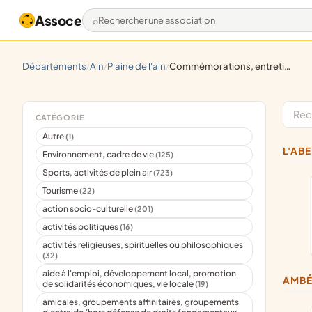
Assoce
Rechercher une association
départements
ain
plaine de l'ain
commémorations, entretien de monuments et sites historiques, souvenir militaire
/
/
/
CATÉGORIE
Autre
(1)
L'A
Environnement, cadre de vie
(125)
Sports, activités de plein air
(723)
Tourisme
(22)
action socio-culturelle
(201)
activités politiques
(16)
activités religieuses, spirituelles ou philosophiques
(32)
aide à l'emploi, développement local, promotion
AMB
de solidarités économiques, vie locale
(19)
amicales, groupements affinitaires, groupements