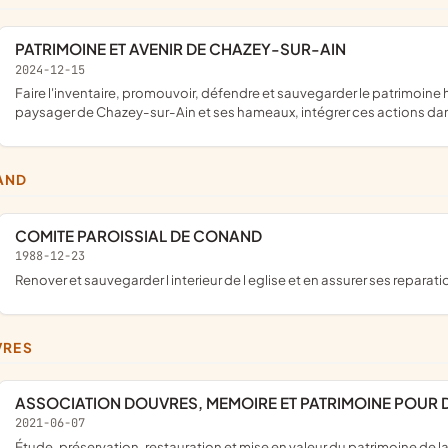
PATRIMOINE ET AVENIR DE CHAZEY-SUR-AIN
2024-12-15
faire l'inventaire, promouvoir, défendre et sauvegarder le patrimoine historique, architectural, artisanal, culturel, religieux, rural et
paysager de Chazey-sur-Ain et ses hameaux, intégrer ces actions 
AND
COMITE PAROISSIAL DE CONAND
1988-12-23
renover et sauvegarder l interieur de l eglise et en assurer ses reparati
VRES
ASSOCIATION DOUVRES, MEMOIRE ET PATRIMOINE POUR 
2021-06-07
étude, préservation, restauration et mise en valeur du patrimoine de