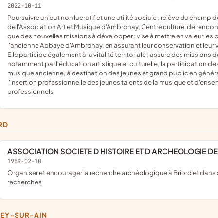
2022-10-11
poursuivre un but non lucratif et une utilité sociale ; relève du champ de l'Economie Sociale et Solidaire ; s'inscrit en complémentarité
de l'Association Art et Musique d'Ambronay, Centre culturel de rencontr
que des nouvelles missions à développer ; vise à mettre en valeur les 
l'ancienne Abbaye d'Ambronay, en assurant leur conservation et leur va
Elle participe également à la vitalité territoriale ; assure des mission
notamment par l'éducation artistique et culturelle, la participation d
musique ancienne, à destination des jeunes et grand public en général 
l'insertion professionnelle des jeunes talents de la musique et d'ens
professionnels
ORD
ASSOCIATION SOCIETE D HISTOIRE ET D ARCHEOLOGIE DE
1959-02-10
organiser et encourager la recherche archéologique à Briord et dans ses environs et de conserver les objets provenant de ces
recherches
ZEY-SUR-AIN