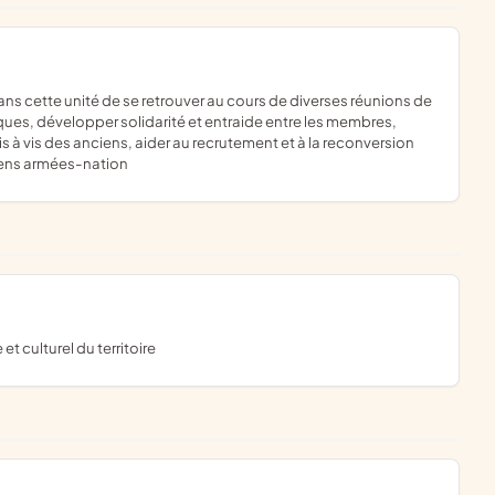
ques, développer solidarité et entraide entre les membres,
s à vis des anciens, aider au recrutement et à la reconversion
liens armées-nation
et culturel du territoire