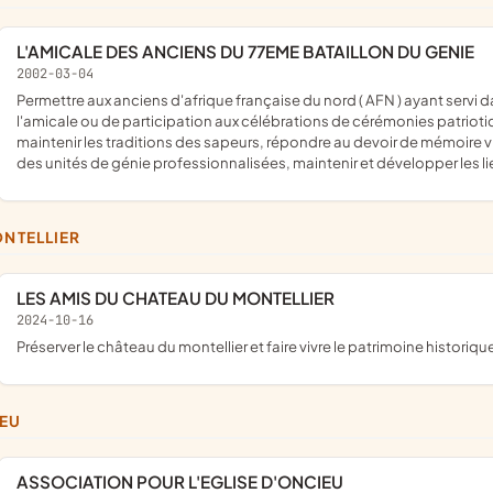
L'AMICALE DES ANCIENS DU 77EME BATAILLON DU GENIE
2002-03-04
permettre aux anciens d'afrique française du nord ( AFN ) ayant servi dans cette unité de se retrouver au cours de diverses réunions de
l'amicale ou de participation aux célébrations de cérémonies patrioti
maintenir les traditions des sapeurs, répondre au devoir de mémoire vi
des unités de génie professionnalisées, maintenir et développer les 
ONTELLIER
LES AMIS DU CHATEAU DU MONTELLIER
2024-10-16
préserver le château du montellier et faire vivre le patrimoine historique 
IEU
ASSOCIATION POUR L'EGLISE D'ONCIEU