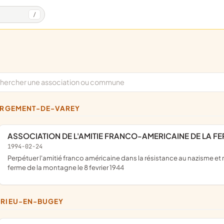
/
BERGEMENT-DE-VAREY
ASSOCIATION DE L'AMITIE FRANCO-AMERICAINE DE LA F
1994-02-24
perpétuer l'amitié franco américaine dans la résistance au nazisme et rendre hommage à ceux qui sont morts les armes à la main à la
ferme de la montagne le 8 fevrier 1944
ÉRIEU-EN-BUGEY