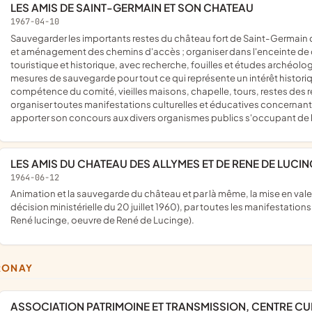
LES AMIS DE SAINT-GERMAIN ET SON CHATEAU
1967-04-10
sauvegarder les importants restes du château fort de Saint-Germain d'Ambérieu par tous travaux de consolidation des murs restants
et aménagement des chemins d'accès ; organiser dans l'enceinte de ce
touristique et historique, avec recherche, fouilles et études archéolog
mesures de sauvegarde pour tout ce qui représente un intérêt historique
compétence du comité, vieilles maisons, chapelle, tours, restes des r
organiser toutes manifestations culturelles et éducatives concernant l
apporter son concours aux divers organismes publics s'occupant de la
LES AMIS DU CHATEAU DES ALLYMES ET DE RENE DE LUCI
1964-06-12
animation et la sauvegarde du château et par là même, la mise en valeur du château des Allymes (classé monument historique,
décision ministérielle du 20 juillet 1960), par toutes les manifestations
René lucinge, oeuvre de René de Lucinge).
RONAY
ASSOCIATION PATRIMOINE ET TRANSMISSION, CENTRE 