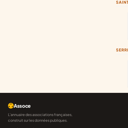
SAI
SER
Assoce
L'annuaire des associations françaises,
construit sur les données publiques.