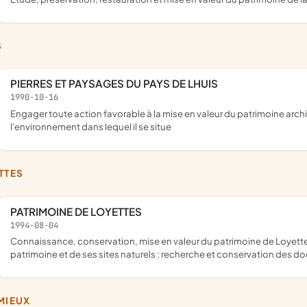
S
PIERRES ET PAYSAGES DU PAYS DE LHUIS
1990-10-16
engager toute action favorable à la mise en valeur du patrimoine architectural de la région ainsi qu'à la préservation de
l'environnement dans lequel il se situe
TTES
PATRIMOINE DE LOYETTES
1994-08-04
connaissance, conservation, mise en valeur du patrimoine de Loyettes, conservation et des sites naturels, mise en valeur de ce
patrimoine et de ses sites naturels ; recherche et conservation des d
IMIEUX