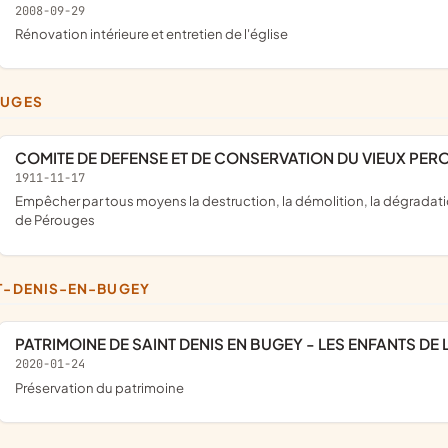
2008-09-29
rénovation intérieure et entretien de l'église
OUGES
COMITE DE DEFENSE ET DE CONSERVATION DU VIEUX PE
1911-11-17
empêcher par tous moyens la destruction, la démolition, la dégradation, la mutilation des vieilles maisons, des remparts et antiquités
de Pérouges
NT-DENIS-EN-BUGEY
PATRIMOINE DE SAINT DENIS EN BUGEY - LES ENFANTS DE
2020-01-24
préservation du patrimoine