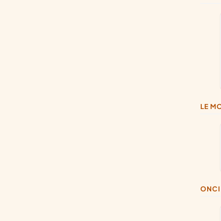
LE M
ONC