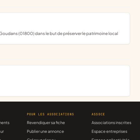
-Goudans (01800) dans le but de préserver le patrimoine local
R
POUR LES ASSOCIATIONS
ASSOCE
ments
Revendiquer sa fiche
Associations inscrites
ur
Publier une annonce
Espace entreprises