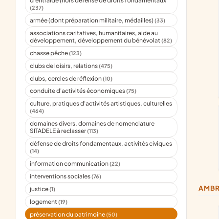
d'entraide (hors défense de droits fondamentaux
(237)
armée (dont préparation militaire, médailles)
(33)
associations caritatives, humanitaires, aide au
développement, développement du bénévolat
(82)
chasse pêche
(123)
clubs de loisirs, relations
(475)
clubs, cercles de réflexion
(10)
conduite d'activités économiques
(75)
culture, pratiques d'activités artistiques, culturelles
(464)
domaines divers, domaines de nomenclature
SITADELE à reclasser
(113)
défense de droits fondamentaux, activités civiques
(14)
information communication
(22)
interventions sociales
(76)
AMB
justice
(1)
logement
(19)
préservation du patrimoine
(50)