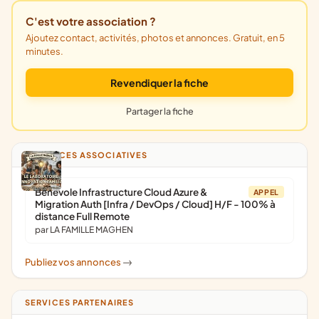
C'est votre association ?
Ajoutez contact, activités, photos et annonces. Gratuit, en 5
minutes.
Revendiquer la fiche
Partager la fiche
ANNONCES ASSOCIATIVES
Bénévole Infrastructure Cloud Azure &
APPEL
Migration Auth [Infra / DevOps / Cloud] H/F - 100% à
distance Full Remote
par LA FAMILLE MAGHEN
Publiez vos annonces
->
SERVICES PARTENAIRES