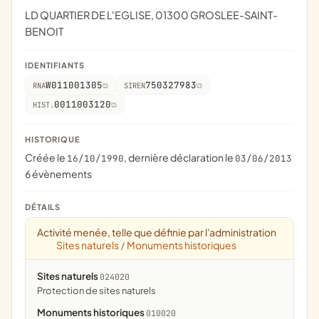
LD QUARTIER DE L'EGLISE, 01300 GROSLEE-SAINT-
BENOIT
IDENTIFIANTS
W011001305
750327983
RNA
SIREN
0011003120
HIST.
HISTORIQUE
Créée le
, dernière déclaration le
16/10/1990
03/06/2013
6 évènements
DÉTAILS
Activité menée, telle que définie par l'administration
Sites naturels
Monuments historiques
/
Sites naturels
024020
protection de sites naturels
Monuments historiques
010020