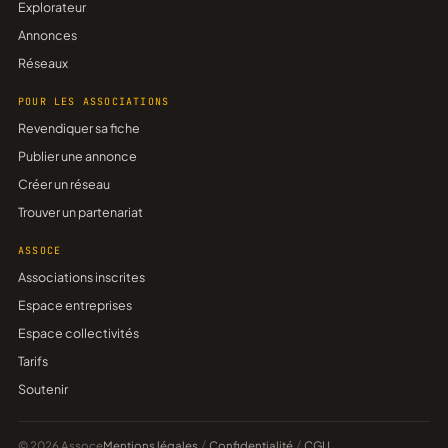
Explorateur
Annonces
Réseaux
POUR LES ASSOCIATIONS
Revendiquer sa fiche
Publier une annonce
Créer un réseau
Trouver un partenariat
ASSOCE
Associations inscrites
Espace entreprises
Espace collectivités
Tarifs
Soutenir
© 2026 Assoce
Mentions légales
/
Confidentialité
/
CGU