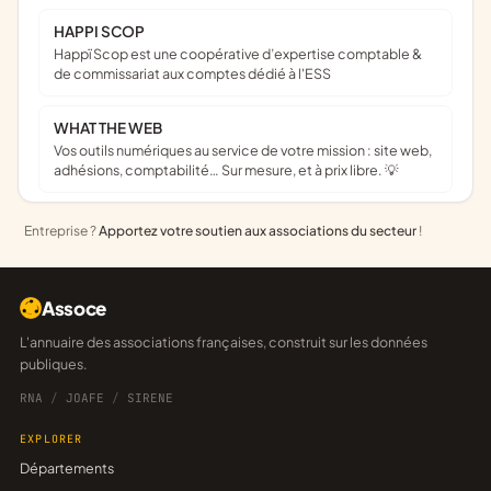
HAPPI SCOP
Happï Scop est une coopérative d’expertise comptable &
de commissariat aux comptes dédié à l'ESS
WHAT THE WEB
Vos outils numériques au service de votre mission : site web,
adhésions, comptabilité… Sur mesure, et à prix libre. 💡
Entreprise ?
Apportez votre soutien aux associations du secteur
!
Assoce
L'annuaire des associations françaises, construit sur les données
publiques.
RNA
/
JOAFE
/
SIRENE
EXPLORER
Départements