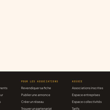
R
POUR LES ASSOCIATIONS
ASSOCE
ments
Revendiquer sa fiche
Associations inscrites
ur
Publier une annonce
Espace entreprises
s
Créer un réseau
Espace collectivités
Trouver un partenariat
Tarifs