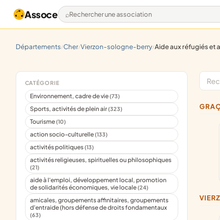
Assoce
Rechercher une association
départements
cher
vierzon-sologne-berry
aide aux réfugiés et aux immigrés (hors droits 
/
/
/
CATÉGORIE
Environnement, cadre de vie
(73)
GRA
Sports, activités de plein air
(323)
Tourisme
(10)
action socio-culturelle
(133)
activités politiques
(13)
activités religieuses, spirituelles ou philosophiques
(21)
aide à l'emploi, développement local, promotion
de solidarités économiques, vie locale
(24)
VIE
amicales, groupements affinitaires, groupements
d'entraide (hors défense de droits fondamentaux
(63)