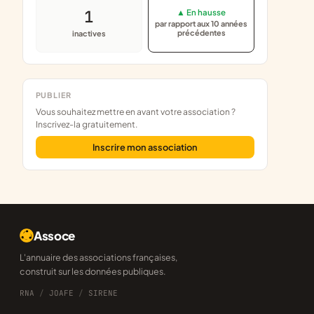
1
▲ En hausse
par rapport aux 10 années
précédentes
inactives
PUBLIER
Vous souhaitez mettre en avant votre association ?
Inscrivez-la gratuitement.
Inscrire mon association
Assoce
L'annuaire des associations françaises,
construit sur les données publiques.
RNA
/
JOAFE
/
SIRENE