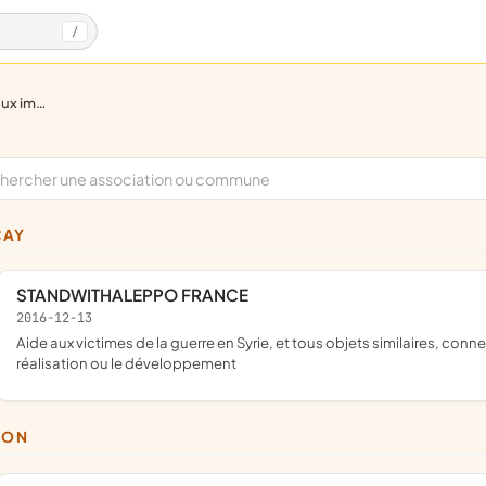
/
fondamentaux)
ÇAY
STANDWITHALEPPO FRANCE
2016-12-13
aide aux victimes de la guerre en Syrie, et tous objets similaires, connexes ou complémentaires ou susceptibles d'en favoriser la
réalisation ou le développement
RZON