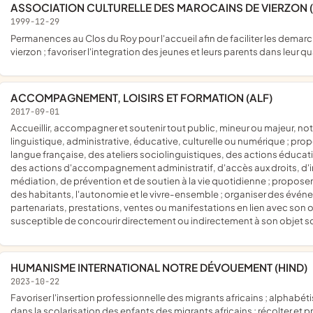
ASSOCIATION CULTURELLE DES MAROCAINS DE VIERZON (
1999-12-29
Permanences au Clos du Roy pour l'accueil afin de faciliter les demarches admi- nistratives, consulaires ... des marocains resident Â
vierzon ; favoriser l'integration des jeunes et leurs parents dans leur quar
ACCOMPAGNEMENT, LOISIRS ET FORMATION (ALF)
2017-09-01
accueillir, accompagner et soutenir tout public, mineur ou majeur, notamment les personnes en situation de fragilité sociale,
linguistique, administrative, éducative, culturelle ou numérique ; pr
langue française, des ateliers sociolinguistiques, des actions éducati
des actions d'accompagnement administratif, d'accès aux droits, d'in
médiation, de prévention et de soutien à la vie quotidienne ; proposer de
des habitants, l'autonomie et le vivre-ensemble ; organiser des événe
partenariats, prestations, ventes ou manifestations en lien avec son 
susceptible de concourir directement ou indirectement à son objet so
HUMANISME INTERNATIONAL NOTRE DÉVOUEMENT (HIND)
2023-10-22
favoriser l'insertion professionnelle des migrants africains ; alphabétiser les femmes immigrées en provenance d'Afrique ; intervenir
dans la scolarisation des enfants des migrants africains ; récolter et