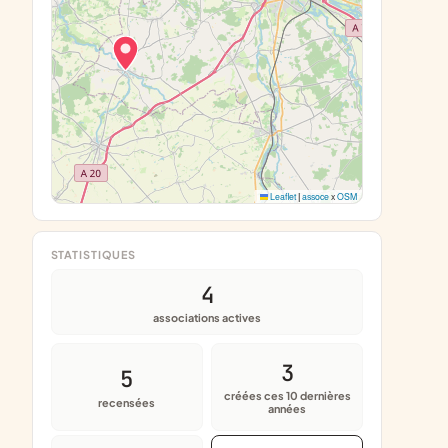
Leaflet
|
assoce
x
OSM
STATISTIQUES
4
associations actives
3
5
créées ces 10 dernières
recensées
années