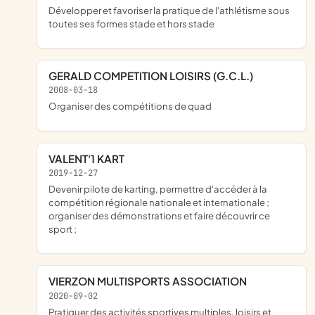
Développer et favoriser la pratique de l'athlétisme sous
toutes ses formes stade et hors stade
GERALD COMPETITION LOISIRS (G.C.L.)
2008-03-18
organiser des compétitions de quad
VALENT'1 KART
2019-12-27
devenir pilote de karting, permettre d'accéder à la
compétition régionale nationale et internationale ;
organiser des démonstrations et faire découvrir ce
sport ;
VIERZON MULTISPORTS ASSOCIATION
2020-09-02
pratiquer des activités sportives multiples, loisirs et