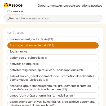
Assoce
Départements
Annonces
Associations inscrites
Connexion
Rechercher une association
CATÉGORIE
Environnement, cadre de vie
(73)
Sports, activités de plein air
(323)
Tourisme
(10)
action socio-culturelle
(133)
activités politiques
(13)
activités religieuses, spirituelles ou philosophiques
(21)
aide à l'emploi, développement local, promotion de solidarités
économiques, vie locale
(24)
amicales, groupements affinitaires, groupements d'entraide
(hors défense de droits fondamentaux
(63)
armée (dont préparation militaire, médailles)
(18)
associations caritatives, humanitaires, aide au développement,
développement du bénévolat
(43)