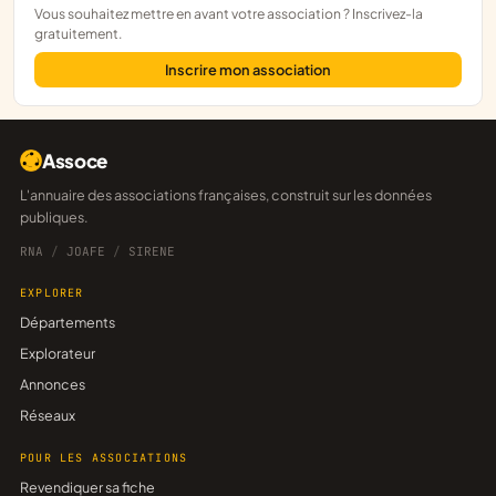
Vous souhaitez mettre en avant votre association ? Inscrivez-la
gratuitement.
Inscrire mon association
Assoce
L'annuaire des associations françaises, construit sur les données
publiques.
RNA
/
JOAFE
/
SIRENE
EXPLORER
Départements
Explorateur
Annonces
Réseaux
POUR LES ASSOCIATIONS
Revendiquer sa fiche